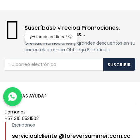
Suscríbase y reciba Promociones,
Dctos y mucho mas...
¡Estamos en línea! 😊
Ofertas, Promociones y grandes descuentos en su
correo electrónico Obtenga Beneficios
SUSCRIBIR
NECESITAS AYUDA?
Llamanos
+57 316 0531502
Escribanos
servicioalcliente @foreversummer.com.co