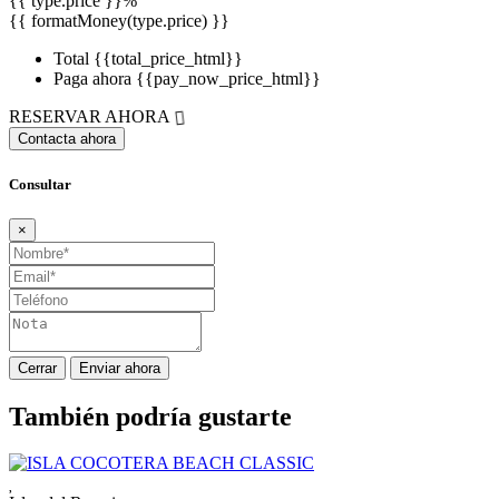
{{ type.price }}%
{{ formatMoney(type.price) }}
Total
{{total_price_html}}
Paga ahora
{{pay_now_price_html}}
RESERVAR AHORA
Contacta ahora
Consultar
×
Cerrar
Enviar ahora
También podría gustarte