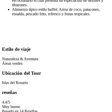
eel oceanario el cual presenta un espectaculo de delfines y
tiburones.
Almuerzo típico estilo buffet: Arroz de coco, patacones,
ensalda, pescado frito, refresco y frutas tropicales.
Estilo de viaje
Naturaleza & Aventura
Áreas verdes
Ubicación del Tour
Islas del Rosario
reseñas
4.4
/5
Muy bueno
Basado en
14 Reseñas