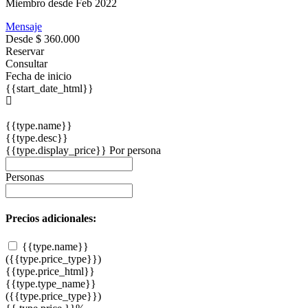
Miembro desde Feb 2022
Mensaje
Desde
$ 360.000
Reservar
Consultar
Fecha de inicio
{{start_date_html}}
{{type.name}}
{{type.desc}}
{{type.display_price}} Por persona
Personas
Precios adicionales:
{{type.name}}
({{type.price_type}})
{{type.price_html}}
{{type.type_name}}
({{type.price_type}})